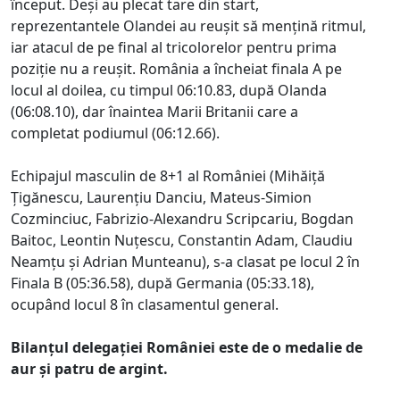
început. Deși au plecat tare din start,
reprezentantele Olandei au reușit să mențină ritmul,
iar atacul de pe final al tricolorelor pentru prima
poziție nu a reușit. România a încheiat finala A pe
locul al doilea, cu timpul 06:10.83, după Olanda
(06:08.10), dar înaintea Marii Britanii care a
completat podiumul (06:12.66).
Echipajul masculin de 8+1 al României (Mihăiță
Țigănescu, Laurențiu Danciu, Mateus-Simion
Cozminciuc, Fabrizio-Alexandru Scripcariu, Bogdan
Baitoc, Leontin Nuțescu, Constantin Adam, Claudiu
Neamțu și Adrian Munteanu), s-a clasat pe locul 2 în
Finala B (05:36.58), după Germania (05:33.18),
ocupând locul 8 în clasamentul general.
Bilanțul delegației României este de o medalie de
aur și patru de argint.