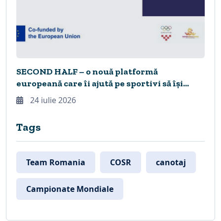
SECOND HALF – o nouă platformă
europeană care îi ajută pe sportivi să își
construiască viitorul în timpul și după
24 iulie 2026
încheierea carierei sportive
Tags
Team Romania
COSR
canotaj
Campionate Mondiale