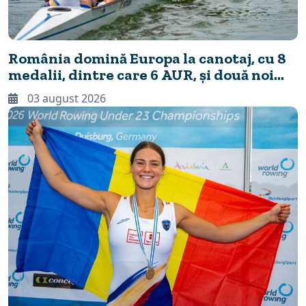
România domină Europa la canotaj, cu 8
medalii, dintre care 6 AUR, și două noi
recorduri continentale
03 august 2026