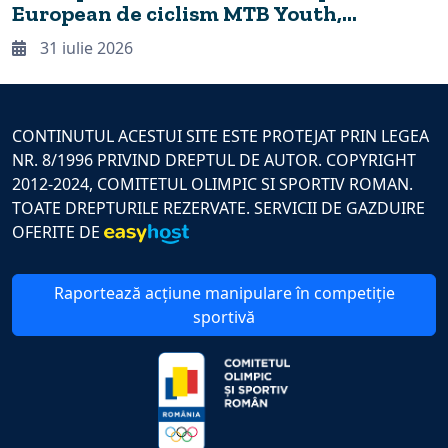
European de ciclism MTB Youth,
desfășurat în premieră la Cheile
31 iulie 2026
Grădiștei
CONTINUTUL ACESTUI SITE ESTE PROTEJAT PRIN LEGEA
NR. 8/1996 PRIVIND DREPTUL DE AUTOR. COPYRIGHT
2012-2024, COMITETUL OLIMPIC SI SPORTIV ROMAN.
TOATE DREPTURILE REZERVATE. SERVICII DE GAZDUIRE
OFERITE DE
Raportează acțiune manipulare în competiție
sportivă