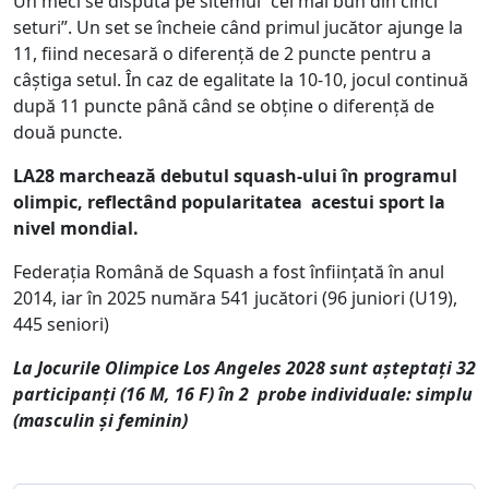
Un meci se dispută pe sitemul ”cel mai bun din cinci
seturi”. Un set se încheie când primul jucător ajunge la
11, fiind necesară o diferență de 2 puncte pentru a
câștiga setul. În caz de egalitate la 10-10, jocul continuă
după 11 puncte până când se obține o diferență de
două puncte.
LA28 marchează debutul squash-ului în programul
olimpic, reflectând popularitatea acestui sport la
nivel mondial.
Federația Română de Squash a fost înființată în anul
2014, iar în 2025 număra 541 jucători (96 juniori (U19),
445 seniori)
La Jocurile Olimpice Los Angeles 2028 sunt așteptați 32
participanți (16 M, 16 F) în 2 probe individuale: simplu
(masculin și feminin)