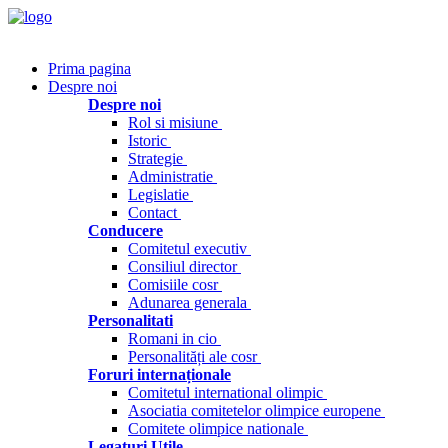
Prima pagina
Despre noi
Despre noi
Rol si misiune
Istoric
Strategie
Administratie
Legislatie
Contact
Conducere
Comitetul executiv
Consiliul director
Comisiile cosr
Adunarea generala
Personalitati
Romani in cio
Personalități ale cosr
Foruri internaționale
Comitetul international olimpic
Asociatia comitetelor olimpice europene
Comitete olimpice nationale
Legaturi Utile