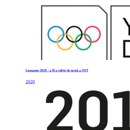
Lausanne 2020 - a II-a ediție de iarnă a JOT
2020