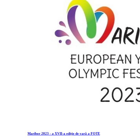
Maribor 2023 - a XVII-a ediție de vară a FOTE