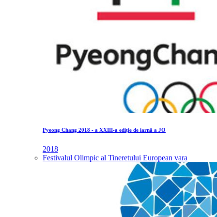
Pyeong Chang 2018 - a XXIII-a ediție de iarnă a JO
2018
Festivalul Olimpic al Tineretului European vara