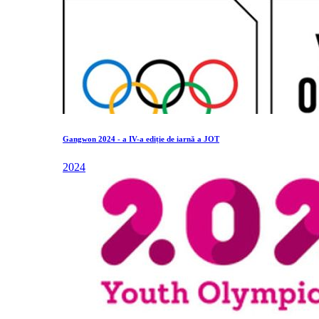
Gangwon 2024 - a IV-a ediție de iarnă a JOT
2024