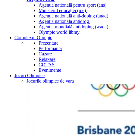
Agenția națională pentru sport (ans)
Ministerul educației (me)
Agenția națională anti-doping (anad)
Agentia nationala antidrog
Agenția mondială antidoping (wada)
Olympic world libray
Complexul Olimpic
Prezentare
Performanta
Cazare
Relaxare
COTAS
Evenimente
Jocuri Olimpice
Jocurile olimpice de vara