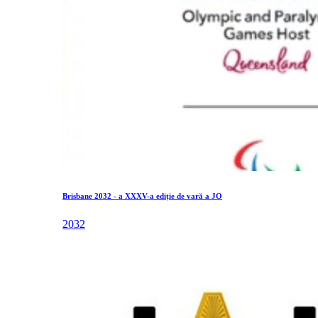
Brisbane 2032 - a XXXV-a ediție de vară a JO
2032