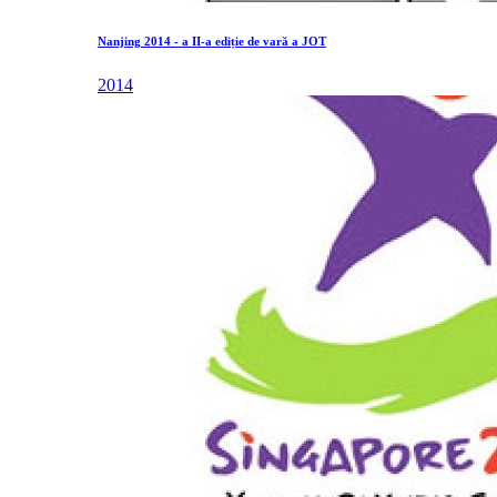
Nanjing 2014 - a II-a ediție de vară a JOT
2014