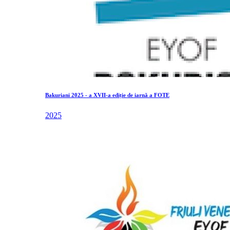
Bakuriani 2025 - a XVII-a ediție de iarnă a FOTE
2025