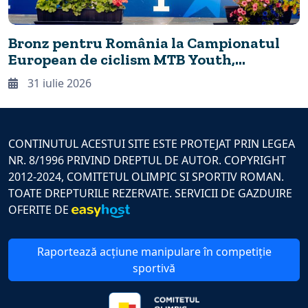
Bronz pentru România la Campionatul
European de ciclism MTB Youth,
desfășurat în premieră la Cheile
31 iulie 2026
Grădiștei
CONTINUTUL ACESTUI SITE ESTE PROTEJAT PRIN LEGEA
NR. 8/1996 PRIVIND DREPTUL DE AUTOR. COPYRIGHT
2012-2024, COMITETUL OLIMPIC SI SPORTIV ROMAN.
TOATE DREPTURILE REZERVATE. SERVICII DE GAZDUIRE
OFERITE DE
Raportează acțiune manipulare în competiție
sportivă