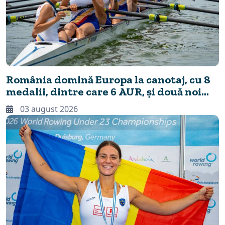
România domină Europa la canotaj, cu 8
medalii, dintre care 6 AUR, și două noi
recorduri continentale
03 august 2026