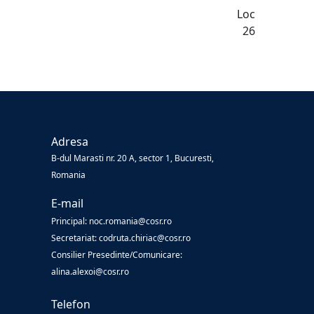
Loc
26
Adresa
B-dul Marasti nr. 20 A, sector 1, Bucuresti,
Romania
E-mail
Principal: noc.romania@cosr.ro
Secretariat: codruta.chiriac@cosr.ro
Consilier Presedinte/Comunicare:
alina.alexoi@cosr.ro
Telefon