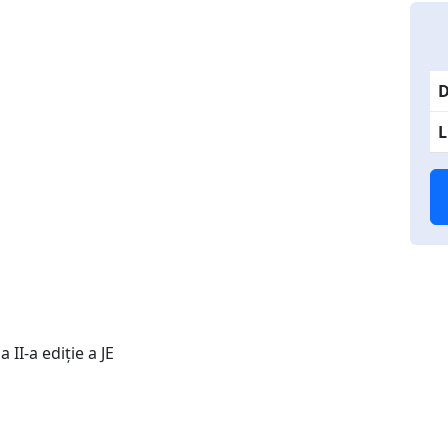
D
L
II-a ediție a JE