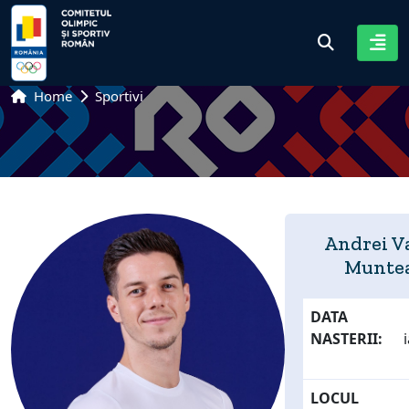
Home
Sportivi
Andrei Va
Munte
DATA
NASTERII:
LOCUL