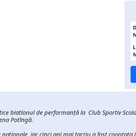
N
N
actice biatlonul de performanță la Club Sportiv Scol
ena Potîngă.
 nationale, iar cinci ani mai tarziu a fost cooptata i