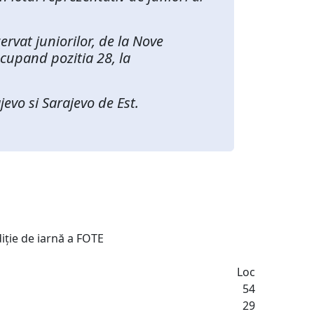
rvat juniorilor, de la Nove
 ocupand pozitia 28, la
evo si Sarajevo de Est.
diție de iarnă a FOTE
Loc
54
29