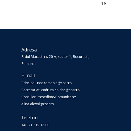
18
Adresa
B-dul Marasti nr. 20 A, sector 1, Bucuresti,
Romania
E-mail
Principal: noc.romania@cosr.ro
Secretariat: codruta.chiriac@cosr.ro
Consilier Presedinte/Comunicare:
alina.alexoi@cosr.ro
Telefon
+40 21 319.16.00