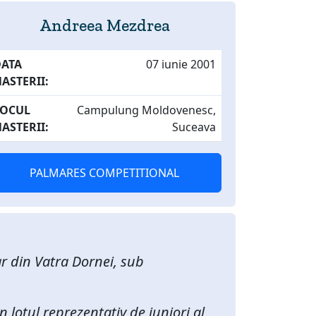
Andreea Mezdrea
DATA
07 iunie 2001
ASTERII:
LOCUL
Campulung Moldovenesc,
ASTERII:
Suceava
PALMARES COMPETITIONAL
ar din Vatra Dornei, sub
n lotul reprezentativ de juniori al