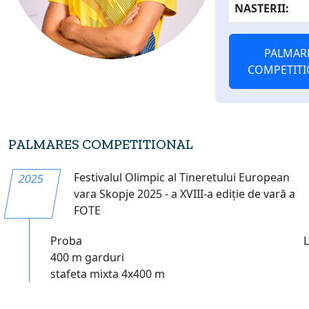
NASTERII:
PALMAR
COMPETITI
PALMARES COMPETITIONAL
Festivalul Olimpic al Tineretului European
2025
vara Skopje 2025 - a XVIII-a ediție de vară a
FOTE
Proba
400 m garduri
stafeta mixta 4x400 m