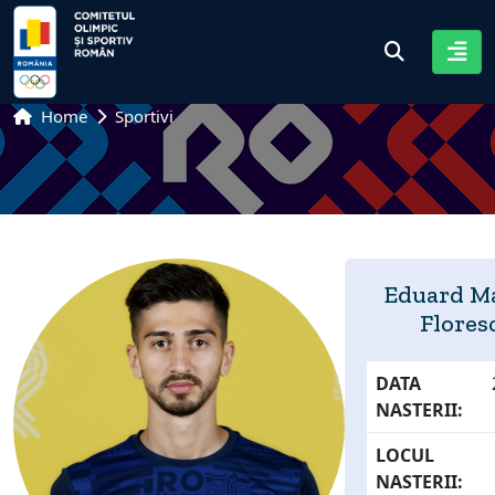
Home
Sportivi
Eduard M
Flores
DATA
NASTERII:
LOCUL
NASTERII: