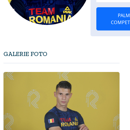
PALM
COMPET
GALERIE FOTO