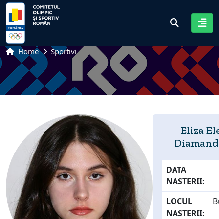
Home
Sportivi
Eliza El
Diamand
DATA
NASTERII:
LOCUL
B
NASTERII: