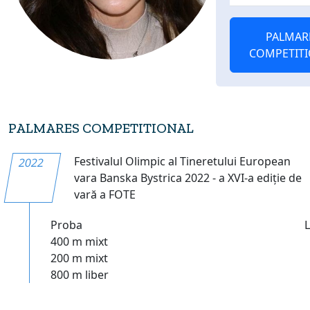
PALMAR
COMPETIT
PALMARES COMPETITIONAL
Festivalul Olimpic al Tineretului European
2022
vara Banska Bystrica 2022 - a XVI-a ediție de
vară a FOTE
Proba
400 m mixt
200 m mixt
800 m liber