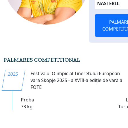
NASTERII:
PALMAR
COMPETITI
PALMARES COMPETITIONAL
Festivalul Olimpic al Tineretului European
2025
vara Skopje 2025 - a XVIII-a ediție de vară a
FOTE
Proba
73 kg
Turu