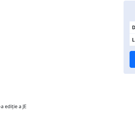
D
L
a ediție a JE