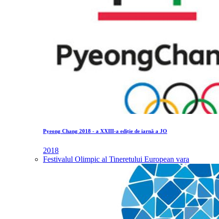
Pyeong Chang 2018 - a XXIII-a ediție de iarnă a JO
2018
Festivalul Olimpic al Tineretului European vara