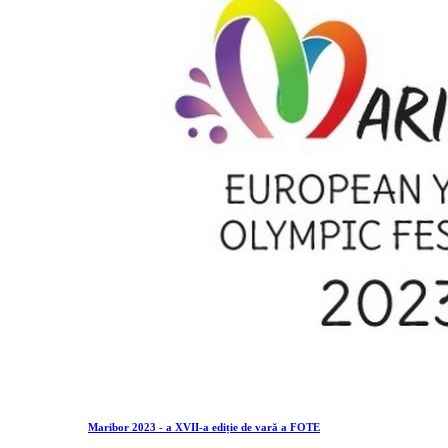
Maribor 2023 - a XVII-a ediție de vară a FOTE