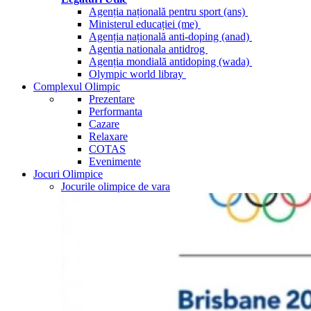
Agenția națională pentru sport (ans)
Ministerul educației (me)
Agenția națională anti-doping (anad)
Agentia nationala antidrog
Agenția mondială antidoping (wada)
Olympic world libray
Complexul Olimpic
Prezentare
Performanta
Cazare
Relaxare
COTAS
Evenimente
Jocuri Olimpice
Jocurile olimpice de vara