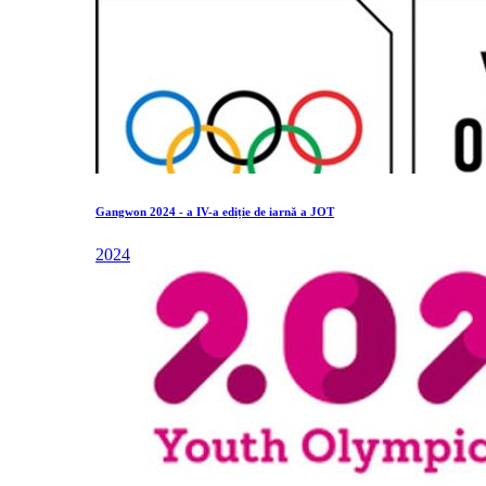
Gangwon 2024 - a IV-a ediție de iarnă a JOT
2024