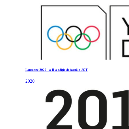
Lausanne 2020 - a II-a ediție de iarnă a JOT
2020