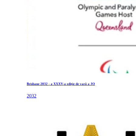
Brisbane 2032 - a XXXV-a ediție de vară a JO
2032