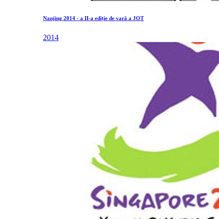
Nanjing 2014 - a II-a ediție de vară a JOT
2014