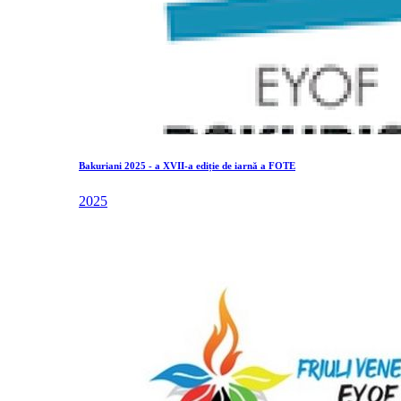
Bakuriani 2025 - a XVII-a ediție de iarnă a FOTE
2025