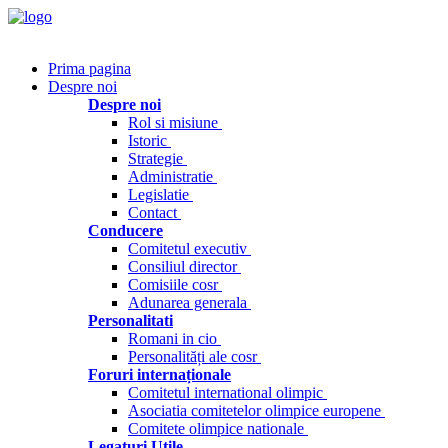
Prima pagina
Despre noi
Despre noi
Rol si misiune
Istoric
Strategie
Administratie
Legislatie
Contact
Conducere
Comitetul executiv
Consiliul director
Comisiile cosr
Adunarea generala
Personalitati
Romani in cio
Personalități ale cosr
Foruri internaționale
Comitetul international olimpic
Asociatia comitetelor olimpice europene
Comitete olimpice nationale
Legaturi Utile