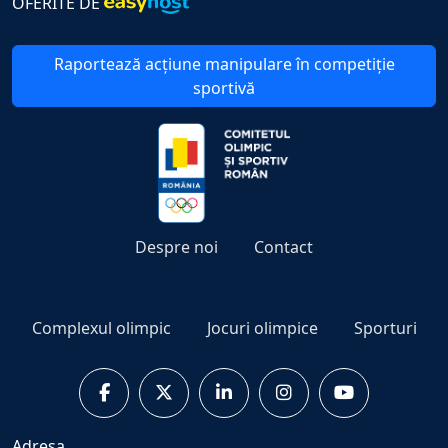
OFERITE DE
Raportează acțiune manipulare în competiție
sportivă
Despre noi
Contact
Complexul olimpic
Jocuri olimpice
Sporturi
Adresa