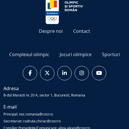
Despre noi
Contact
Complexul olimpic
Jocuri olimpice
Sporturi
Adresa
B-dul Marasti nr. 20 A, sector 1, Bucuresti, Romania
E-mail
Principal: noc.romania@cosr.ro
Secretariat: codruta.chiriac@cosr.ro
Consilier Presedinte/Comunicare: alina.alexoi@cosr.ro