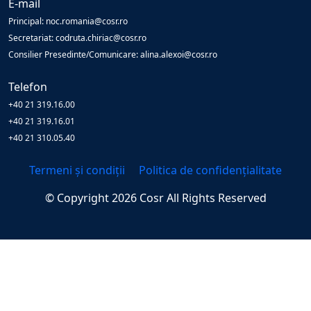
E-mail
Principal: noc.romania@cosr.ro
Secretariat: codruta.chiriac@cosr.ro
Consilier Presedinte/Comunicare: alina.alexoi@cosr.ro
Telefon
+40 21 319.16.00
+40 21 319.16.01
+40 21 310.05.40
Termeni și condiții
Politica de confidențialitate
© Copyright
2026
Cosr
All Rights Reserved