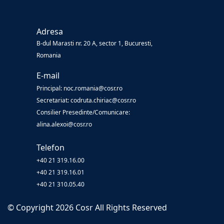
Adresa
B-dul Marasti nr. 20 A, sector 1, Bucuresti,
Romania
E-mail
Principal: noc.romania@cosr.ro
Secretariat: codruta.chiriac@cosr.ro
Consilier Presedinte/Comunicare:
alina.alexoi@cosr.ro
Telefon
+40 21 319.16.00
+40 21 319.16.01
+40 21 310.05.40
© Copyright
2026
Cosr
All Rights Reserved