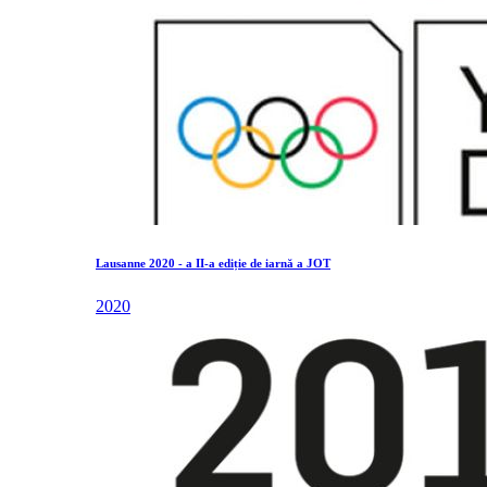
Lausanne 2020 - a II-a ediție de iarnă a JOT
2020