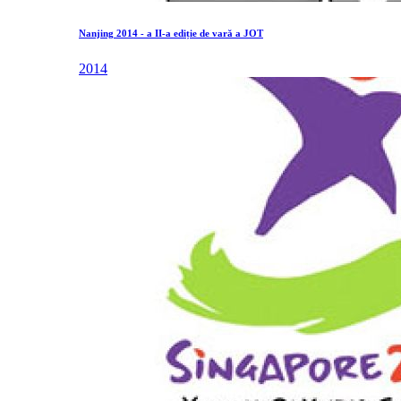
Nanjing 2014 - a II-a ediție de vară a JOT
2014