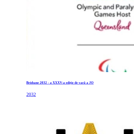
Brisbane 2032 - a XXXV-a ediție de vară a JO
2032