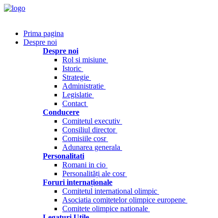
Prima pagina
Despre noi
Despre noi
Rol si misiune
Istoric
Strategie
Administratie
Legislatie
Contact
Conducere
Comitetul executiv
Consiliul director
Comisiile cosr
Adunarea generala
Personalitati
Romani in cio
Personalități ale cosr
Foruri internaționale
Comitetul international olimpic
Asociatia comitetelor olimpice europene
Comitete olimpice nationale
Legaturi Utile