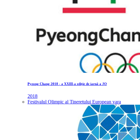
Pyeong Chang 2018 - a XXIII-a ediție de iarnă a JO
2018
Festivalul Olimpic al Tineretului European vara