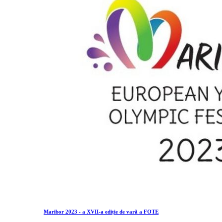
Maribor 2023 - a XVII-a ediție de vară a FOTE