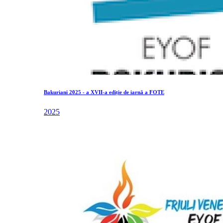
Bakuriani 2025 - a XVII-a ediție de iarnă a FOTE
2025