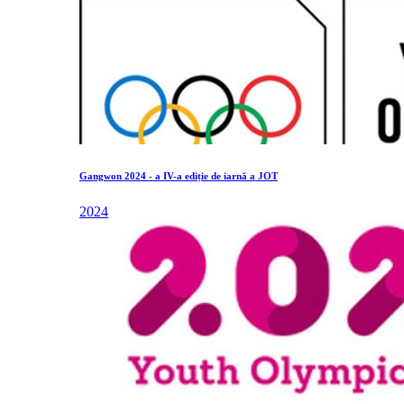
Gangwon 2024 - a IV-a ediție de iarnă a JOT
2024