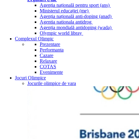
Agenția națională pentru sport (ans)
Ministerul educației (me)
Agenția națională anti-doping (anad)
Agentia nationala antidrog
Agenția mondială antidoping (wada)
Olympic world libray
Complexul Olimpic
Prezentare
Performanta
Cazare
Relaxare
COTAS
Evenimente
Jocuri Olimpice
Jocurile olimpice de vara