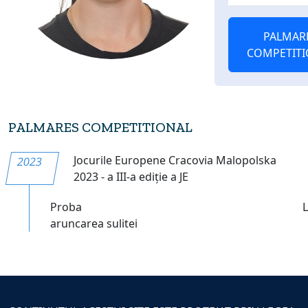
PALMAR
COMPETITI
PALMARES COMPETITIONAL
Jocurile Europene Cracovia Malopolska
2023
2023 - a III-a ediție a JE
Proba
aruncarea sulitei