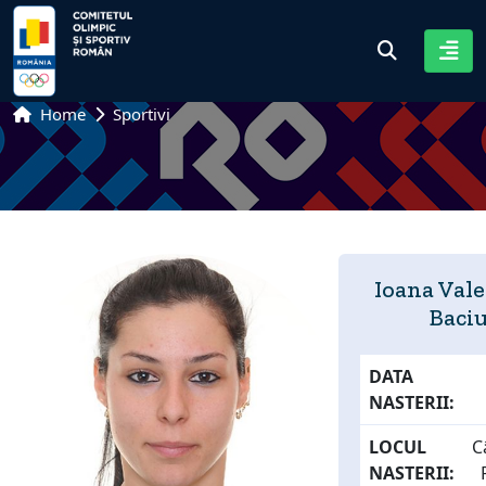
Home
Sportivi
Ioana Val
Baci
DATA
NASTERII:
LOCUL
C
NASTERII: