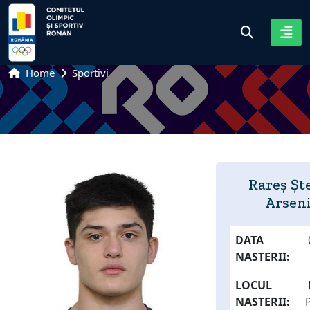
Home
Sportivi
Rareș Șt
Arsen
DATA
NASTERII:
LOCUL
NASTERII: