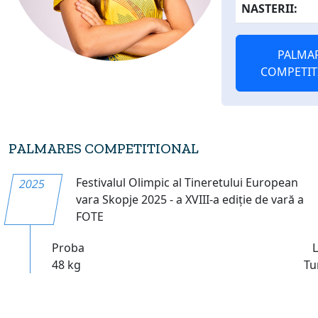
NASTERII:
PALMA
COMPETIT
PALMARES COMPETITIONAL
Festivalul Olimpic al Tineretului European
2025
vara Skopje 2025 - a XVIII-a ediție de vară a
FOTE
Proba
48 kg
Tu