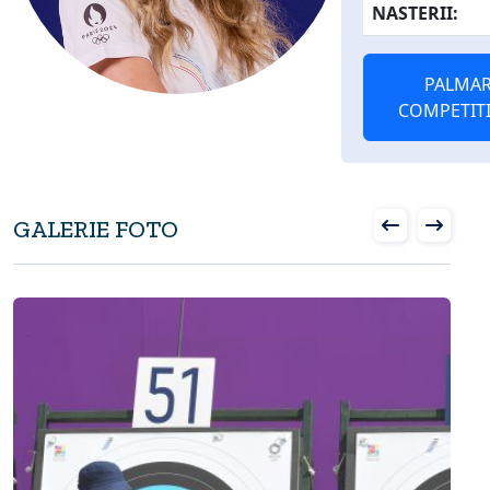
NASTERII:
PALMAR
COMPETIT
GALERIE FOTO