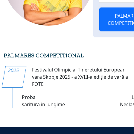
PALMAR
COMPETIT
PALMARES COMPETITIONAL
Festivalul Olimpic al Tineretului European
2025
vara Skopje 2025 - a XVIII-a ediție de vară a
FOTE
Proba
saritura in lungime
Necla