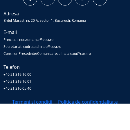
Adresa
B-dul Marasti nr. 20 A, sector 1, Bucuresti, Romania
E-mail
Principal: noc.romania@cosr.ro
Secretariat: codruta.chiriac@cosr.ro
Consilier Presedinte/Comunicare: alina.alexoi@cosr.ro
Telefon
+40 21 319.16.00
+40 21 319.16.01
+40 21 310.05.40
Termeni și condiții
Politica de confidențialitate
© Copyright
2026
Cosr
All Rights Reserved