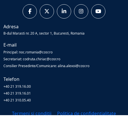
Adresa
B-dul Marasti nr. 20 A, sector 1, Bucuresti, Romania
E-mail
Principal: noc.romania@cosr.ro
Secretariat: codruta.chiriac@cosr.ro
Consilier Presedinte/Comunicare: alina.alexoi@cosr.ro
Telefon
+40 21 319.16.00
+40 21 319.16.01
+40 21 310.05.40
Termeni și condiții
Politica de confidențialitate
© Copyright
2026
Cosr
All Rights Reserved