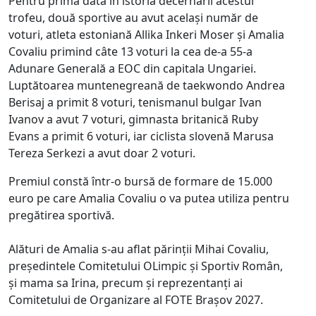
Pentru prima dată în istoria decernării acestui
trofeu, două sportive au avut același număr de
voturi, atleta estoniană Allika Inkeri Moser și Amalia
Covaliu primind câte 13 voturi la cea de-a 55-a
Adunare Generală a EOC din capitala Ungariei.
Luptătoarea muntenegreană de taekwondo Andrea
Berisaj a primit 8 voturi, tenismanul bulgar Ivan
Ivanov a avut 7 voturi, gimnasta britanică Ruby
Evans a primit 6 voturi, iar ciclista slovenă Marusa
Tereza Serkezi a avut doar 2 voturi.
Premiul constă într-o bursă de formare de 15.000
euro pe care Amalia Covaliu o va putea utiliza pentru
pregătirea sportivă.
Alături de Amalia s-au aflat părinții Mihai Covaliu,
președintele Comitetului OLimpic și Sportiv Român,
și mama sa Irina, precum și reprezentanți ai
Comitetului de Organizare al FOTE Brașov 2027.