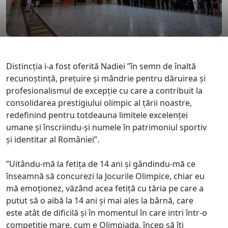
Distincția i-a fost oferită Nadiei ”în semn de înaltă
recunoștință, prețuire și mândrie pentru dăruirea și
profesionalismul de excepție cu care a contribuit la
consolidarea prestigiului olimpic al țării noastre,
redefinind pentru totdeauna limitele excelenței
umane și înscriindu-și numele în patrimoniul sportiv
și identitar al României”.
”Uitându-mă la fetița de 14 ani și gândindu-mă ce
înseamnă să concurezi la Jocurile Olimpice, chiar eu
mă emoționez, văzând acea fetiță cu tăria pe care a
putut să o aibă la 14 ani și mai ales la bârnă, care
este atât de dificilă și în momentul în care intri într-o
competiție mare, cum e Olimpiada, încep să îți