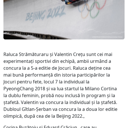
Raluca Strămăturaru și Valentin Crețu sunt cei mai
experimentați sportivi din echipă, ambii urmând a
concura la a 5-a editie de Jocuri. Raluca deține cea
mai bună performanță din istoria participărilor la
Jocuri pentru fete, locul 7 la individual la
PyeongChang 2018 și va lua startul la Milano Cortina
la dublu feminin, probă nou inclusă în program și la
ștafetă. Valentin va concura la individual și la ștafetă.
Dubloul Gîtlan-Șerban va concura la a doua lor editie
olimpică, după cea de la Beijing 2022.,
Corina Buzățoiu și Eduard Crăciun, care au