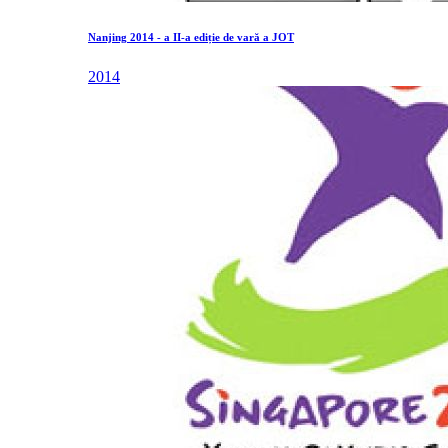
Nanjing 2014 - a II-a ediție de vară a JOT
2014