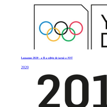
Lausanne 2020 - a II-a ediție de iarnă a JOT
2020