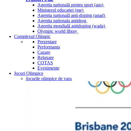
Agenția națională pentru sport (ans)
Ministerul educației (me)
Agenția națională anti-doping (anad)
Agentia nationala antidrog
Agenția mondială antidoping (wada)
Olympic world libray
Complexul Olimpic
Prezentare
Performanta
Cazare
Relaxare
COTAS
Evenimente
Jocuri Olimpice
Jocurile olimpice de vara