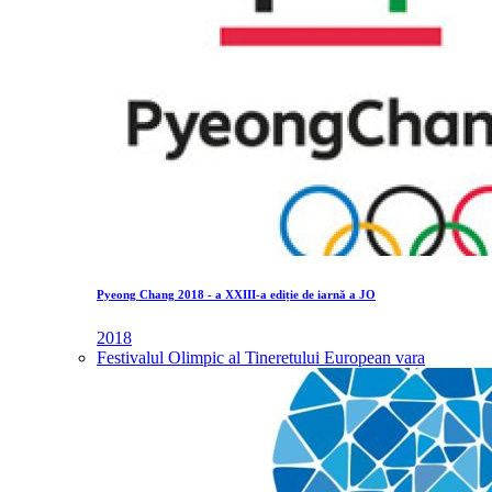
Pyeong Chang 2018 - a XXIII-a ediție de iarnă a JO
2018
Festivalul Olimpic al Tineretului European vara