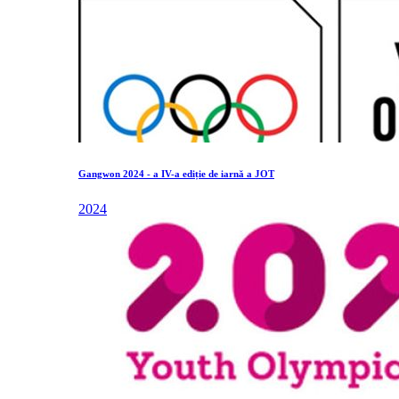
Gangwon 2024 - a IV-a ediție de iarnă a JOT
2024