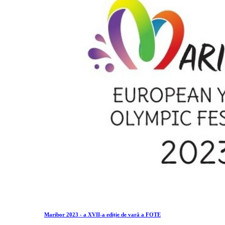
Maribor 2023 - a XVII-a ediție de vară a FOTE