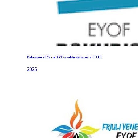
Bakuriani 2025 - a XVII-a ediție de iarnă a FOTE
2025