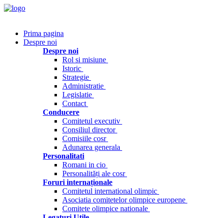
Prima pagina
Despre noi
Despre noi
Rol si misiune
Istoric
Strategie
Administratie
Legislatie
Contact
Conducere
Comitetul executiv
Consiliul director
Comisiile cosr
Adunarea generala
Personalitati
Romani in cio
Personalități ale cosr
Foruri internaționale
Comitetul international olimpic
Asociatia comitetelor olimpice europene
Comitete olimpice nationale
Legaturi Utile