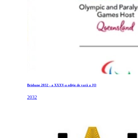
Brisbane 2032 - a XXXV-a ediție de vară a JO
2032