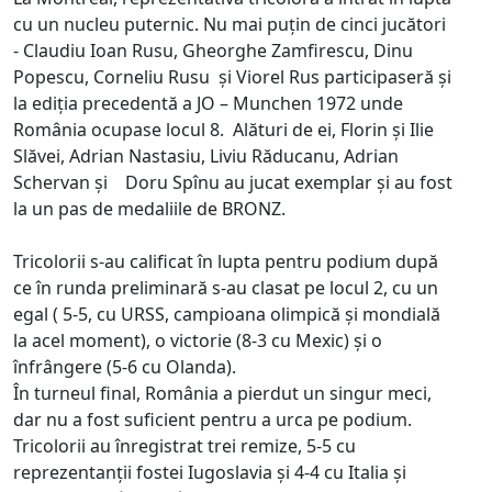
cu un nucleu puternic. Nu mai puțin de cinci jucători
- Claudiu Ioan Rusu, Gheorghe Zamfirescu, Dinu
Popescu, Corneliu Rusu și Viorel Rus participaseră și
la ediția precedentă a JO – Munchen 1972 unde
România ocupase locul 8. Alături de ei, Florin și Ilie
Slăvei, Adrian Nastasiu, Liviu Răducanu, Adrian
Schervan și Doru Spînu au jucat exemplar și au fost
la un pas de medaliile de BRONZ.
Tricolorii s-au calificat în lupta pentru podium după
ce în runda preliminară s-au clasat pe locul 2, cu un
egal ( 5-5, cu URSS, campioana olimpică și mondială
la acel moment), o victorie (8-3 cu Mexic) și o
înfrângere (5-6 cu Olanda).
În turneul final, România a pierdut un singur meci,
dar nu a fost suficient pentru a urca pe podium.
Tricolorii au înregistrat trei remize, 5-5 cu
reprezentanții fostei Iugoslavia și 4-4 cu Italia și