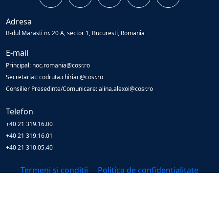
Adresa
B-dul Marasti nr. 20 A, sector 1, Bucuresti, Romania
E-mail
Principal: noc.romania@cosr.ro
Secretariat: codruta.chiriac@cosr.ro
Consilier Presedinte/Comunicare: alina.alexoi@cosr.ro
Telefon
+40 21 319.16.00
+40 21 319.16.01
+40 21 310.05.40
Termeni și condiții
Politica de confidențialitate
© Copyright
2026
Cosr
All Rights Reserved