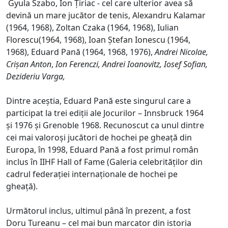
Gyula Szabo, Ion Țiriac - cel care ulterior avea să
devină un mare jucător de tenis, Alexandru Kalamar
(1964, 1968), Zoltan Czaka (1964, 1968), Iulian
Florescu(1964, 1968), Ioan Ștefan Ionescu (1964,
1968), Eduard Pană (1964, 1968, 1976),
Andrei Nicolae,
Crișan Anton
,
Ion Ferenczi,
Andrei Ioanovitz,
Iosef Sofian,
Dezideriu Varga,
Dintre aceștia, Eduard Pană este singurul care a
participat la trei ediții ale Jocurilor – Innsbruck 1964
și 1976 și Grenoble 1968. Recunoscut ca unul dintre
cei mai valoroși jucători de hochei pe gheață din
Europa, în 1998, Eduard Pană a fost primul român
inclus în IIHF Hall of Fame (Galeria celebrităților din
cadrul federației internaționale de hochei pe
gheață).
Următorul inclus, ultimul până în prezent, a fost
Doru Tureanu – cel mai bun marcator din istoria