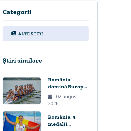
Categorii
ALTE ȘTIRI
Știri similare
România
domină Europa
la canotaj, cu 8
02 august
medalii, dintre
2026
care 6 AUR, și
două noi
România, 4
recorduri
medalii
continentale