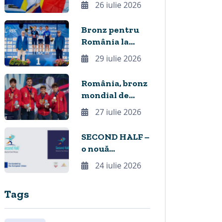
mondiale la CM
26 iulie 2026
de canotaj U23
și-o premieră
Bronz pentru
istorică
România la
Campionatul
29 iulie 2026
European de
ciclism MTB
România, bronz
Youth,
mondial de
desfășurat în
două ori la sabie
27 iulie 2026
premieră la
Cheile Grădiștei
SECOND HALF –
o nouă
platformă
24 iulie 2026
europeană care
îi ajută pe
Tags
sportivi să își
construiască
viitorul în