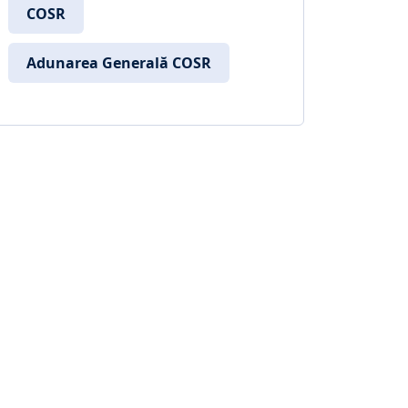
COSR
timpul și după
încheierea
carierei
Adunarea Generală COSR
sportive