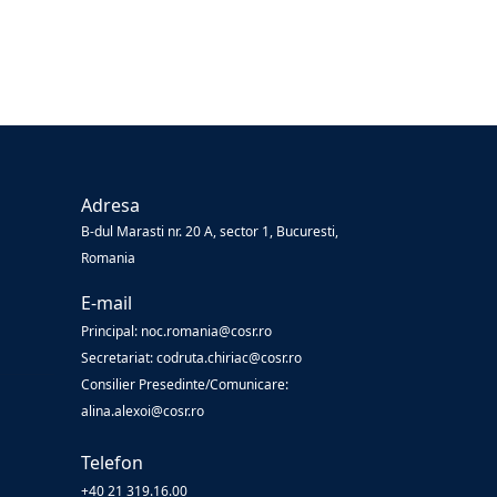
Adresa
B-dul Marasti nr. 20 A, sector 1, Bucuresti,
Romania
E-mail
Principal: noc.romania@cosr.ro
Secretariat: codruta.chiriac@cosr.ro
Consilier Presedinte/Comunicare:
alina.alexoi@cosr.ro
Telefon
+40 21 319.16.00