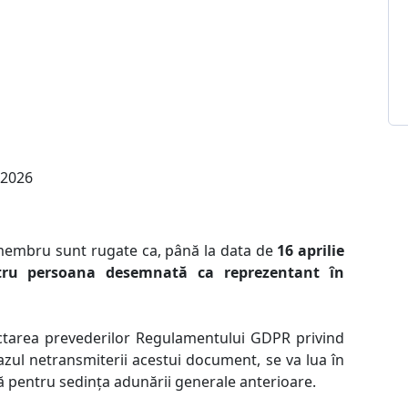
 2026
e membru sunt rugate ca, până la data de
16 aprilie
tru persoana desemnată ca reprezentant în
ctarea prevederilor Regulamentului GDPR privind
azul netransmiterii acestui document, se va lua în
 pentru sedința adunării generale anterioare.