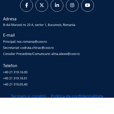
Adresa
B-dul Marasti nr. 20 A, sector 1, Bucuresti, Romania
E-mail
Principal: noc.romania@cosr.ro
Secretariat: codruta.chiriac@cosr.ro
Consilier Presedinte/Comunicare: alina.alexoi@cosr.ro
Telefon
+40 21 319.16.00
+40 21 319.16.01
+40 21 310.05.40
Termeni și condiții
Politica de confidențialitate
© Copyright
2026
Cosr
All Rights Reserved