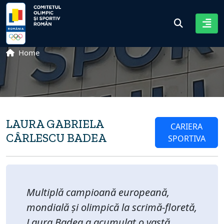
Home
LAURA GABRIELA
CARIERA
CÂRLESCU BADEA
SPORTIVA
Multiplă campioană europeană,
mondială și olimpică la scrimă-floretă,
Laura Badea a acumulat o vastă